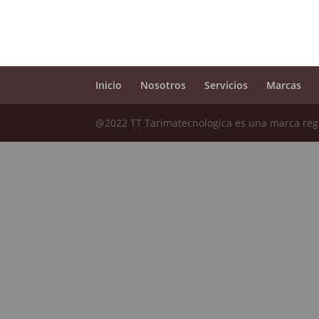
Inicio
Nosotros
Servicios
Marcas
@2022 TT Tarimatecnologica es una marca regi