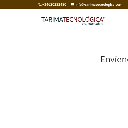
+34620232480
info@tarimatecnologica.com
Envíen